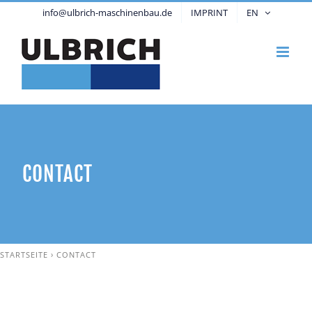
Skip
info@ulbrich-maschinenbau.de
IMPRINT
EN
to
content
CONTACT
STARTSEITE
›
CONTACT