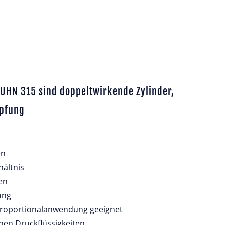
 UHN 315 sind doppeltwirkende Zylinder,
mpfung
en
hältnis
en
ung
Proportionalanwendung geeignet
hen Druckflüssigkeiten