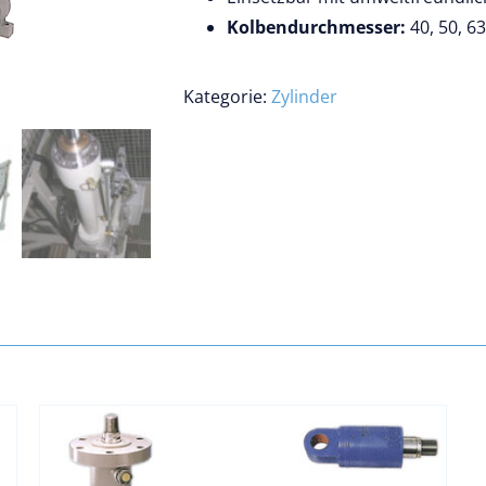
Kolbendurchmesser:
40, 50, 63
Kategorie:
Zylinder