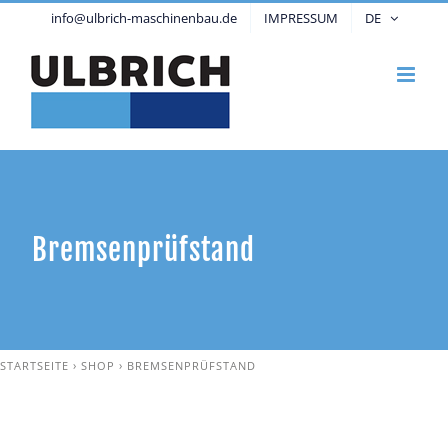
Zum
info@ulbrich-maschinenbau.de
IMPRESSUM
DE
Inhalt
springen
Bremsenprüfstand
STARTSEITE
›
SHOP
›
BREMSENPRÜFSTAND