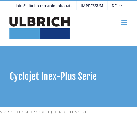
Zum
info@ulbrich-maschinenbau.de
IMPRESSUM
DE
Inhalt
springen
Cyclojet Inex-Plus Serie
STARTSEITE
›
SHOP
›
CYCLOJET INEX-PLUS SERIE