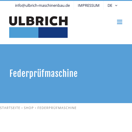
Zum
info@ulbrich-maschinenbau.de
IMPRESSUM
DE
Inhalt
springen
Federprüfmaschine
STARTSEITE
›
SHOP
›
FEDERPRÜFMASCHINE